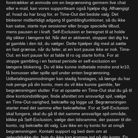
foretrækker at anmode om en begrænsning gennem live chat
eller e-mail, kan vores supportteam også hjælpe dig. Afhængigt
af, hvad du har brug for, er Time-Out det bedste valg. Det
blokerer midlertidigt adgang til gamblingfunktioner, så du ikke
kan satse, starte nye sessioner eller bruge specielle tilbud,
mens pausen er i kraft. Self-Exclusion er beregnet til at holde
dig sikker i længere tid. Når det er aktiveret, stopper det dig fra
at gamble i den tid, du vælger. Dette hjælper dig med at sætte
en fast grænse, når du føler, at en kort pause ikke er nok. Time-
Out: en kort pause for at falde til ro og starte forfra. For at
stoppe gambling i en fastsat periode er self-exclusion en
længere blokering. Du vil ikke kunne indbetale mindre end kr10,
få bonusser eller spille spil under enten begrænsning.
Udbetalingsanmodninger kan stadig foretages, så længe du har
nok penge på din konto, men du vil ikke kunne gamble, før
begrænsningen slutter. For at opsætte en Time-Out skal du gå til
dine kontoindstillinger, finde afsnittet om ansvarligt spil, vælge
en Time-Out-varighed, bekræfte og logge ud. Begrænsningen
starter med det samme efter bekræftelse. For at Self-Exclusion
skal fungere, skal du gå til det samme ansvarlige spil-område,
klikke på Self-Exclusion, vælge den tidsramme, der passer til din
konto, og bekræfte dit valg. Lav ikke en ny konto for at omgå
begrænsningen. Kontakt support og bed dem om at
selvudelukke dig, hvis du ikke kan komme ind på din konto. En