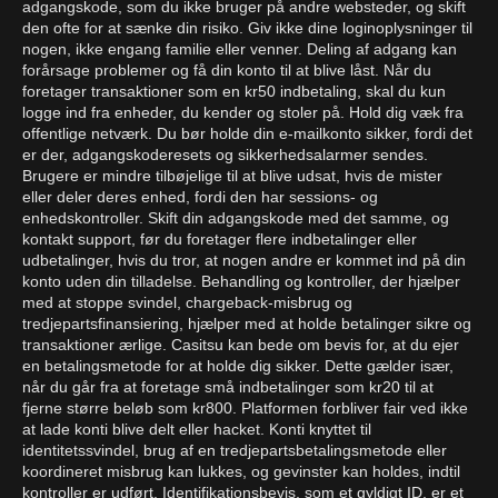
adgangskode, som du ikke bruger på andre websteder, og skift
den ofte for at sænke din risiko. Giv ikke dine loginoplysninger til
nogen, ikke engang familie eller venner. Deling af adgang kan
forårsage problemer og få din konto til at blive låst. Når du
foretager transaktioner som en kr50 indbetaling, skal du kun
logge ind fra enheder, du kender og stoler på. Hold dig væk fra
offentlige netværk. Du bør holde din e-mailkonto sikker, fordi det
er der, adgangskoderesets og sikkerhedsalarmer sendes.
Brugere er mindre tilbøjelige til at blive udsat, hvis de mister
eller deler deres enhed, fordi den har sessions- og
enhedskontroller. Skift din adgangskode med det samme, og
kontakt support, før du foretager flere indbetalinger eller
udbetalinger, hvis du tror, at nogen andre er kommet ind på din
konto uden din tilladelse. Behandling og kontroller, der hjælper
med at stoppe svindel, chargeback-misbrug og
tredjepartsfinansiering, hjælper med at holde betalinger sikre og
transaktioner ærlige. Casitsu kan bede om bevis for, at du ejer
en betalingsmetode for at holde dig sikker. Dette gælder især,
når du går fra at foretage små indbetalinger som kr20 til at
fjerne større beløb som kr800. Platformen forbliver fair ved ikke
at lade konti blive delt eller hacket. Konti knyttet til
identitetssvindel, brug af en tredjepartsbetalingsmetode eller
koordineret misbrug kan lukkes, og gevinster kan holdes, indtil
kontroller er udført. Identifikationsbevis, som et gyldigt ID, er et