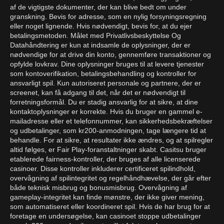
af de vigtigste dokumenter, der kan blive bedt om under
granskning. Bevis for adresse, som en nylig forsyningsregning
eller noget lignende. Hvis nødvendigt, bevis for, at du ejer
betalingsmetoden. Målet med Privatlivsbeskyttelse Og
Datahåndtering er kun at indsamle de oplysninger, der er
nødvendige for at drive din konto, gennemføre transaktioner og
opfylde lovkrav. Dine oplysninger bruges til at levere tjenester
som kontoverifikation, betalingsbehandling og kontroller for
ansvarligt spil. Kun autoriseret personale og partnere, der er
screenet, kan få adgang til det, når det er nødvendigt til
forretningsformål. Du er stadig ansvarlig for at sikre, at dine
kontaktoplysninger er korrekte. Hvis du bruger en gammel e-
mailadresse eller et telefonnummer, kan sikkerhedsbekræftelser
og udbetalinger, som kr200-anmodningen, tage længere tid at
behandle. For at sikre, at resultater ikke ændres, og at spilregler
altid følges, er Fair Play-foranstaltninger skabt. Casitsu bruger
etablerede fairness-kontroller, der bruges af alle licenserede
casinoer. Disse kontroller inkluderer certificeret spilindhold,
overvågning af spilintegritet og regelhåndhævelse, der går efter
både teknisk misbrug og bonusmisbrug. Overvågning af
gameplay-integritet kan finde mønstre, der ikke giver mening,
som automatiseret eller koordineret spil. Hvis de har brug for at
foretage en undersøgelse, kan casinoet stoppe udbetalinger