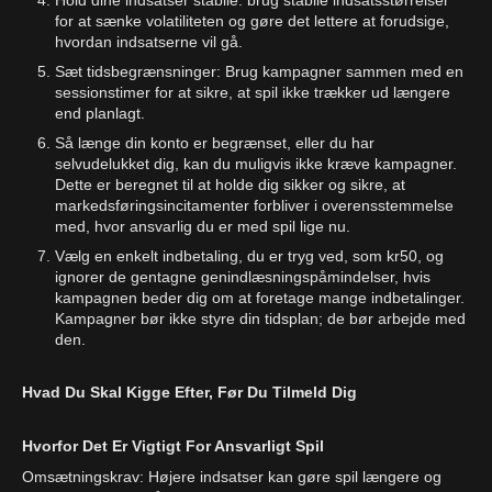
Hold dine indsatser stabile: brug stabile indsatsstørrelser
for at sænke volatiliteten og gøre det lettere at forudsige,
hvordan indsatserne vil gå.
Sæt tidsbegrænsninger: Brug kampagner sammen med en
sessionstimer for at sikre, at spil ikke trækker ud længere
end planlagt.
Så længe din konto er begrænset, eller du har
selvudelukket dig, kan du muligvis ikke kræve kampagner.
Dette er beregnet til at holde dig sikker og sikre, at
markedsføringsincitamenter forbliver i overensstemmelse
med, hvor ansvarlig du er med spil lige nu.
Vælg en enkelt indbetaling, du er tryg ved, som kr50, og
ignorer de gentagne genindlæsningspåmindelser, hvis
kampagnen beder dig om at foretage mange indbetalinger.
Kampagner bør ikke styre din tidsplan; de bør arbejde med
den.
Hvad Du Skal Kigge Efter, Før Du Tilmeld Dig
Hvorfor Det Er Vigtigt For Ansvarligt Spil
Omsætningskrav: Højere indsatser kan gøre spil længere og