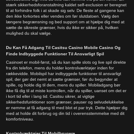
stærk sikkerhedsforanstaltning kaldet self-exclusion er beregnet
til at forhindre folk i at skade sig selv. De fleste af gangene kan
den ikke forkortes eller vendes om før slutdatoen. Vælg den
længere begrænsning og bed support om at hjælpe dig med at
sætte de sikreste grænser, hvis du ikke er sikker på, hvilken
mulighed du skal vælge.
Du Kan Få Adgang Til Casitsu Casino Mobile Casino Og
Finde Indbyggede Funktioner Til Ansvarligt Spil
Casinoet er mobil-først, så du kan spille slots og live spil direkte
fra din telefon, mens du holder kontrolværktøjer inden for
rækkevidde. Mobilspil har indbyggede funktioner til ansvarligt
spil, der gør det nemt at sætte grænser, før du begynder at
spille, og holde dig til dem, mens du spiller. Mobiladgang bør
ikke få dig til at miste kontrollen, når du spiller, uanset om det er
i kort tid eller i lang tid. Casitsu sikrer, at vigtige
sikkerhedsfunktioner som grænser, pauser og selvudelukkelse
er nemme at få adgang til med blot et par tryk. Dette hjælper dig
med at holde dit forbrug og din tid i overensstemmelse med dit
komfortniveau.
Kontrolværktøjer Til Mobilbrugere