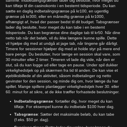
samme. Indbetalingsgrænser lader dig beslutte, hvor meget du
kan tilføje til din casinokonto i en bestemt tidsperiode. Du kan
sætte en daglig indbetalingsgrænse på kr100, en ugentlig
grænse på kr300, eller en månedlig grænse på kr1000,
afhængigt af, hvad der passer bedst til dit budget. Tabsgrænser
lader dig beslutte, hvor meget du kan tabe i en bestemt
tidsperiode. Du kan begrænse dine daglige tab til kr50. Når dine
netto tab når det beløb, vil du ikke længere kunne spille. Dette
vil hjælpe dig med at undgå at jage tab, når tingene går dårligt.
Timere for sessioner hjælper dig med at holde styr på mere end
bare penge. Du beslutter, hvor længe en session skal vare, som
30 minutter eller 2 timer. Timeren vil lade dig vide, når den er
slut, så du kan logge ud eller tage en pause. Under spil dukker
virkelighedstjek op på skærmen fra tid til anden. De kan vise et
øjebliksbillede af din aktivitet, såsom indbetalinger og netto
gevinster for den session, og minde dig om, hvor længe du har
spillet. Mange spillere planlægger virkelighedstjek hver 30. eller
60. minut for at sikre, at de ikke træffer forhastede beslutninger.
Indbetalingsgrænse
: fortæller dig, hvor meget du kan
tilføje. For eksempel kunne du indbetale $100 hver dag.
Tabsgrænse
: Sætter det maksimale beløb, du kan tabe
(f.eks. $50 pr. dag).