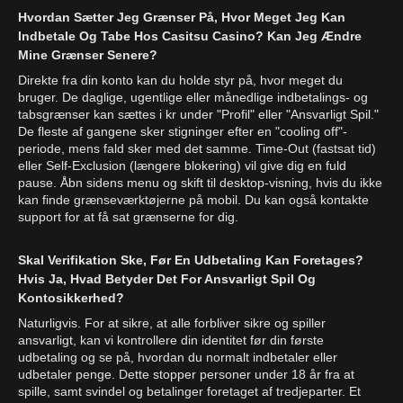
Hvordan Sætter Jeg Grænser På, Hvor Meget Jeg Kan
Indbetale Og Tabe Hos Casitsu Casino? Kan Jeg Ændre
Mine Grænser Senere?
Direkte fra din konto kan du holde styr på, hvor meget du
bruger. De daglige, ugentlige eller månedlige indbetalings- og
tabsgrænser kan sættes i kr under "Profil" eller "Ansvarligt Spil."
De fleste af gangene sker stigninger efter en "cooling off"-
periode, mens fald sker med det samme. Time-Out (fastsat tid)
eller Self-Exclusion (længere blokering) vil give dig en fuld
pause. Åbn sidens menu og skift til desktop-visning, hvis du ikke
kan finde grænseværktøjerne på mobil. Du kan også kontakte
support for at få sat grænserne for dig.
Skal Verifikation Ske, Før En Udbetaling Kan Foretages?
Hvis Ja, Hvad Betyder Det For Ansvarligt Spil Og
Kontosikkerhed?
Naturligvis. For at sikre, at alle forbliver sikre og spiller
ansvarligt, kan vi kontrollere din identitet før din første
udbetaling og se på, hvordan du normalt indbetaler eller
udbetaler penge. Dette stopper personer under 18 år fra at
spille, samt svindel og betalinger foretaget af tredjeparter. Et