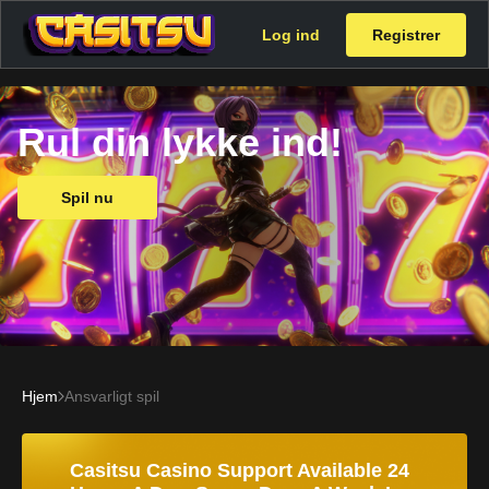
Log ind
Registrer
Rul din lykke ind!
Spil nu
Hjem
Ansvarligt spil
Casitsu Casino Support Available 24