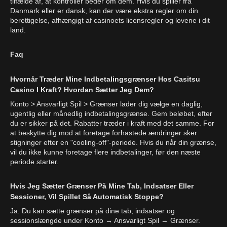
tilfælde af, at kontroller beder om dem. Hvis du spiller fra
Danmark eller er dansk, kan der være ekstra regler om din
berettigelse, afhængigt af casinoets licensregler og lovene i dit
land.
Faq
Hvornår Træder Mine Indbetalingsgrænser Hos Casitsu
Casino I Kraft? Hvordan Sætter Jeg Dem?
Konto > Ansvarligt Spil > Grænser lader dig vælge en daglig,
ugentlig eller månedlig indbetalingsgrænse. Gem beløbet, efter
du er sikker på det. Rabatter træder i kraft med det samme. For
at beskytte dig mod at foretage forhastede ændringer sker
stigninger efter en "cooling-off"-periode. Hvis du når din grænse,
vil du ikke kunne foretage flere indbetalinger, før den næste
periode starter.
Hvis Jeg Sætter Grænser På Mine Tab, Indsatser Eller
Sessioner, Vil Spillet Så Automatisk Stoppe?
Ja. Du kan sætte grænser på dine tab, indsatser og
sessionslængde under Konto → Ansvarligt Spil → Grænser.