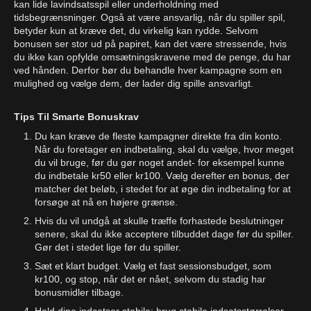
kan lide lavindsatsspil eller underholdning med
tidsbegrænsninger. Også at være ansvarlig, når du spiller spil,
betyder kun at kræve det, du virkelig kan rydde. Selvom
bonusen ser stor ud på papiret, kan det være stressende, hvis
du ikke kan opfylde omsætningskravene med de penge, du har
ved hånden. Derfor bør du behandle hver kampagne som en
mulighed og vælge dem, der lader dig spille ansvarligt.
Tips Til Smarte Bonuskrav
Du kan kræve de fleste kampagner direkte fra din konto.
Når du foretager en indbetaling, skal du vælge, hvor meget
du vil bruge, før du gør noget andet- for eksempel kunne
du indbetale kr50 eller kr100. Vælg derefter en bonus, der
matcher det beløb, i stedet for at øge din indbetaling for at
forsøge at nå en højere grænse.
Hvis du vil undgå at skulle træffe forhastede beslutninger
senere, skal du ikke acceptere tilbuddet dage før du spiller.
Gør det i stedet lige før du spiller.
Sæt et klart budget. Vælg et fast sessionsbudget, som
kr100, og stop, når det er nået, selvom du stadig har
bonusmidler tilbage.